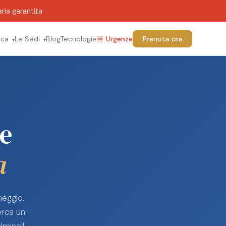
ria garantita
ica
Le Sedi
Blog
Tecnologie
🚨 Urgenze
Prenota ora
▾
▾
le
a
heggio,
erca un