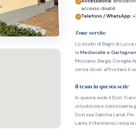
Accessibilità:
ambulatorio
accesso disabili
Telefono / WhatsApp:
+
Zone servite
Lo studio di Bagni di Lucca è
la
Mediavalle e Garfagna
Mozzano, Barga, Coreglia Ant
senza dover affrontare il vi
Il team in questa sede
In questa sede il Dott. Fran
ortodonzia e odontoiatria g
Dott.ssa Sabrina Landi. Per 
Lanni, il riferimento resta l