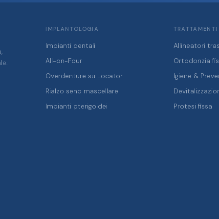
IMPLANTOLOGIA
TRATTAMENTI
Impianti dentali
Allineatori tra
,
All-on-Four
Ortodonzia fi
le.
Overdenture su Locator
Igiene & Prev
Rialzo seno mascellare
Devitalizzazio
Impianti pterigoidei
Protesi fissa