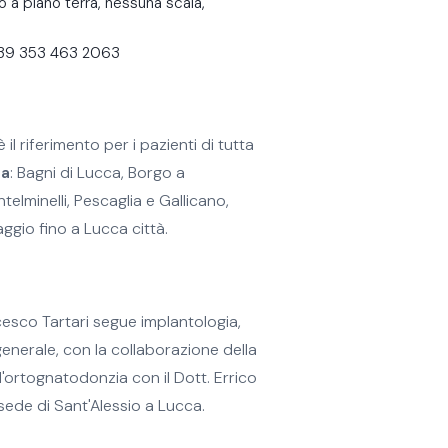
 a piano terra, nessuna scala,
39 353 463 2063
 il riferimento per i pazienti di tutta
na
: Bagni di Lucca, Borgo a
elminelli, Pescaglia e Gallicano,
aggio fino a Lucca città.
cesco Tartari segue implantologia,
enerale, con la collaborazione della
l'ortognatodonzia con il Dott. Errico
a sede di Sant'Alessio a Lucca.