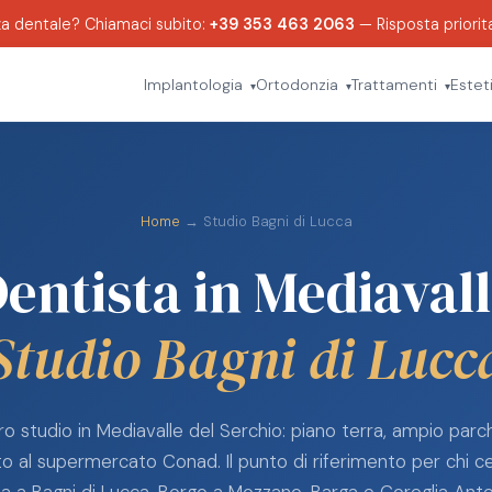
a dentale? Chiamaci subito:
+39 353 463 2063
— Risposta priorita
Implantologia
Ortodonzia
Trattamenti
Estet
▾
▾
▾
Home
→ Studio Bagni di Lucca
entista in Mediaval
Studio Bagni di Lucc
tro studio in Mediavalle del Serchio: piano terra, ampio parc
o al supermercato Conad. Il punto di riferimento per chi c