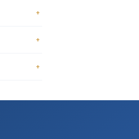
+
+
+