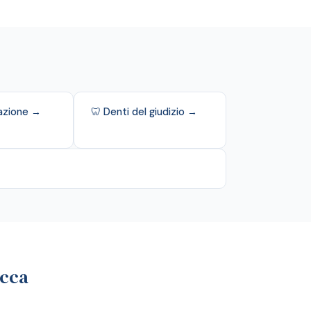
zazione →
🦷 Denti del giudizio →
ucca