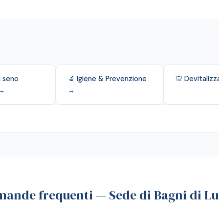
l seno
🔬 Igiene & Prevenzione
🦷 Devitaliz
 →
→
ande frequenti — Sede di Bagni di L