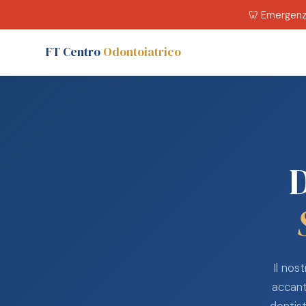
🦷 Emergenz
FT Centro
Odontoiatrico
D
Il nos
accant