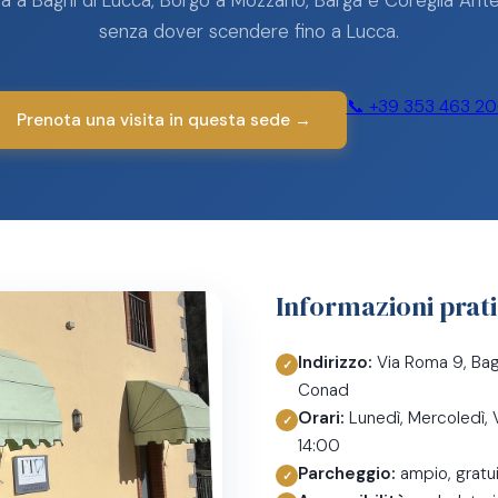
a a Bagni di Lucca, Borgo a Mozzano, Barga e Coreglia Antel
senza dover scendere fino a Lucca.
📞 +39 353 463 2
Prenota una visita in questa sede →
Informazioni prat
Indirizzo:
Via Roma 9, Bagn
Conad
Orari:
Lunedì, Mercoledì,
14:00
Parcheggio:
ampio, gratui