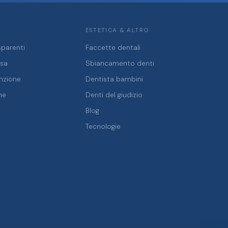
ESTETICA & ALTRO
sparenti
Faccette dentali
ssa
Sbiancamento denti
enzione
Dentista bambini
ne
Denti del giudizio
Blog
Tecnologie