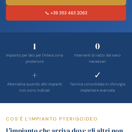
📞 +39 353 463 2063
1
0
Impianto per lato per l'intera zona
Interventi di rialzo del seno
posteriore
necessari
+
✓
Alternativa quando altri impianti
Tecnica consolidata in chirurgia
non sono indicati
implantare avanzata
COS'È L'IMPIANTO PTERIGOIDEO
L'impianto che arriva dove gli altri non